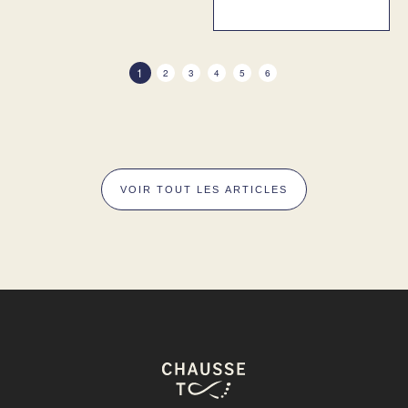
1
2
3
4
5
6
VOIR TOUT LES ARTICLES