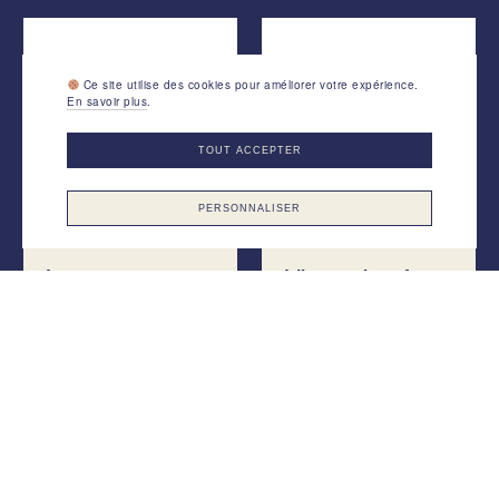
Ce site utilise des cookies pour améliorer votre expérience.
En savoir plus
.
TOUT ACCEPTER
PERSONNALISER
Lang.s
Libertas barefoot
LOAM
Basket ballerina