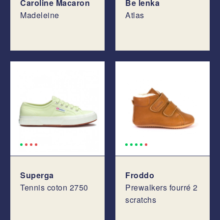
Caroline Macaron
Be lenka
Madeleine
Atlas
Superga
Froddo
Tennis coton 2750
Prewalkers fourré 2
scratchs