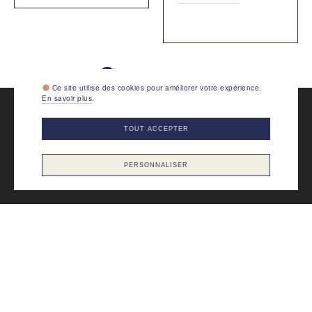
1
2
3
4
5
6
Ce site utilise des cookies pour améliorer votre expérience.
En savoir plus
.
TOUT ACCEPTER
PERSONNALISER
RECHERCHE
ARTICLES
CHAUSSURES
L’ASSOCIATION
♥ FAIRE UN DON