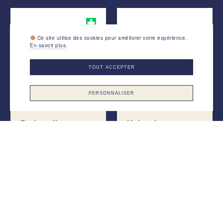
Ce site utilise des cookies pour améliorer votre expérience.
En savoir plus
.
TOUT ACCEPTER
PERSONNALISER
Podowell
Helvesko
Verano
Alexa