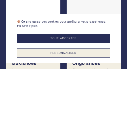
Ce site utilise des cookies pour améliorer votre expérience.
En savoir plus
.
TOUT ACCEPTER
PERSONNALISER
Mukishoes
Origo shoes
Laguna
Sandale Huarache
Nos derniers articles