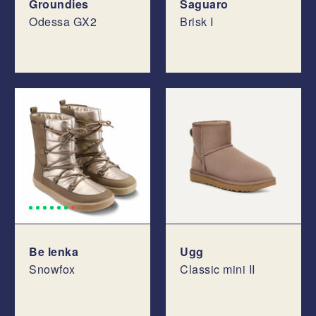
Groundies
Saguaro
Odessa GX2
Brisk I
Be lenka
Ugg
Snowfox
Classic mini II