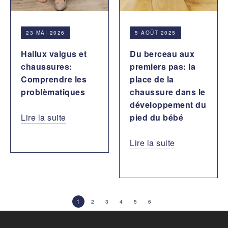
23 MAI 2026
5 AOÛT 2025
Hallux valgus et
Du berceau aux
chaussures:
premiers pas: la
Comprendre les
place de la
problèmatiques
chaussure dans le
développement du
Lire la suite
pied du bébé
Lire la suite
1
2
3
4
5
6