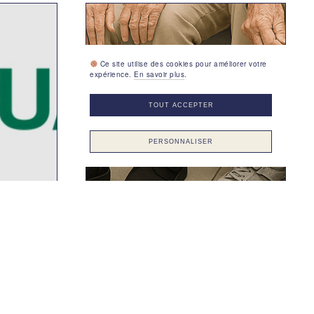
Ce site utilise des cookies pour améliorer votre
expérience.
En savoir plus
.
TOUT ACCEPTER
PERSONNALISER
19 AVRIL 2025
CHUT et CHUP, les
chaussures remboursées par
la Sécurité sociale