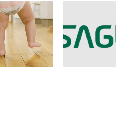
 2025
16 JUILLET 2025
eau aux premiers pas:
Crash test: Saguaro
e de la chaussure dans
loppement du pied du
Lire la suite