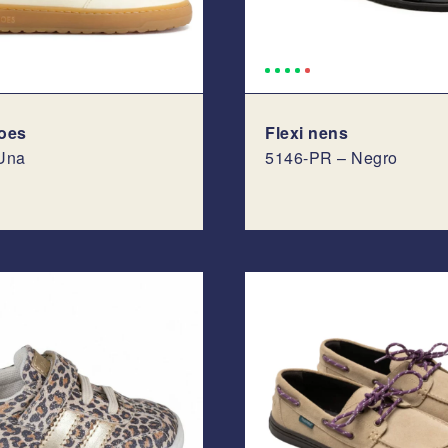
oes
Flexi nens
Una
5146-PR – Negro