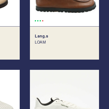
Lang.s
LOAM