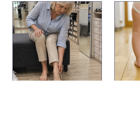
23 MAI 2026
5 AOÛT
Hallux valgus et chaussures:
Du berc
Comprendre les
la plac
problèmatiques
le déve
bébé