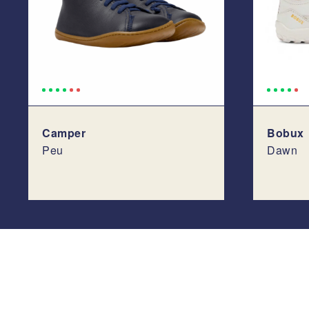
Camper
Bobux
Peu
Dawn