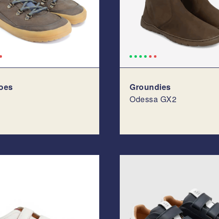
oes
Groundies
Odessa GX2