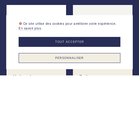
Ce site utilise des cookies pour améliorer votre expérience.
En savoir plus
.
TOUT ACCEPTER
PERSONNALISER
Helvesko
Bahe
Alexa
Revive Adapt