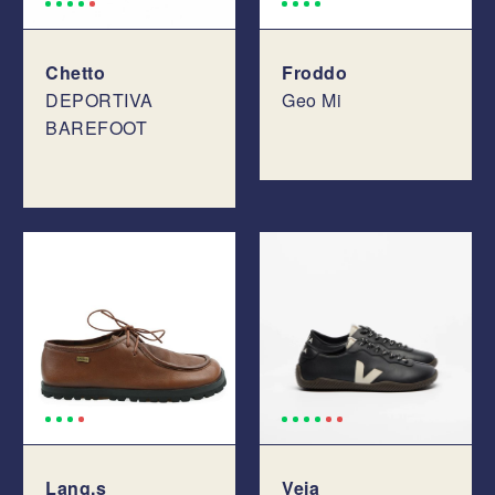
Chetto
Froddo
DEPORTIVA
Geo Mi
BAREFOOT
Lang.s
Veja