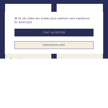
Ce site utilise des cookies pour améliorer votre expérience.
En savoir plus
.
TOUT ACCEPTER
PERSONNALISER
Froddo
Lang.s
Geo Mi
LOAM