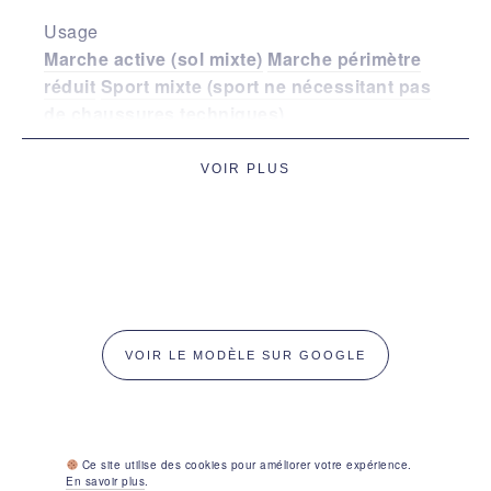
Usage
Marche active (sol mixte)
Marche périmètre
réduit
Sport mixte (sport ne nécessitant pas
de chaussures techniques)
VOIR PLUS
Saison
Demi-saison
Ajustements avant pied
Fin
VOIR LE MODÈLE SUR GOOGLE
Volume talon
Fin
Moyen
Ce site utilise des cookies pour améliorer votre expérience.
Hauteur cou-de-pied
En savoir plus
.