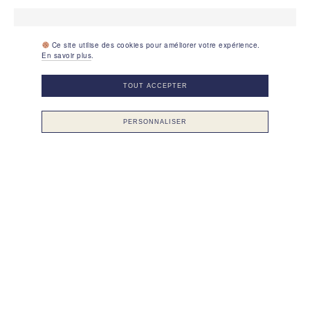
Mesures relevées au Plus12
Ce site utilise des cookies pour améliorer votre expérience.
37 : 24 cm x 8,7 cm
En savoir plus
.
TOUT ACCEPTER
Pour qui ?
Enfant
PERSONNALISER
Marque
Decathlon
VOIR PLUS
Type de modèle
Basket
Usage
Marche active (sol mixte)
Marche périmètre