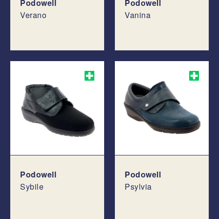
Podowell
Podowell
Verano
Vanina
Podowell
Podowell
Sybile
Psylvia