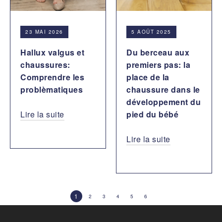
23 MAI 2026
5 AOÛT 2025
Hallux valgus et
Du berceau aux
chaussures:
premiers pas: la
Comprendre les
place de la
problèmatiques
chaussure dans le
développement du
Lire la suite
pied du bébé
Lire la suite
1
2
3
4
5
6