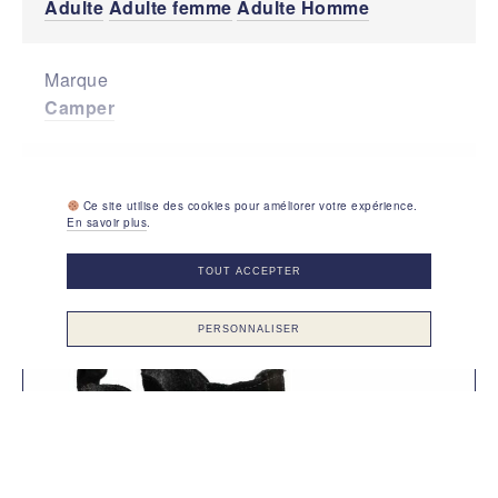
Adulte
Adulte femme
Adulte Homme
Marque
Camper
Type de modèle
Bottines, botillons
Chelsea
Ce site utilise des cookies pour améliorer votre expérience.
VOIR PLUS
En savoir plus
.
TOUT ACCEPTER
Usage
Marche active (sol mixte)
Marche périmètre
réduit
PERSONNALISER
Saison
Demi-saison