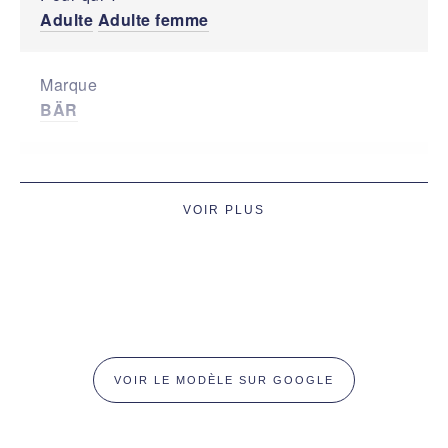
Adulte
Adulte femme
Marque
BÄR
Type de modèle
Sandales
VOIR PLUS
Usage
Marche active (sol mixte)
Marche périmètre
réduit
Saison
VOIR LE MODÈLE SUR GOOGLE
Été (sandales , matériaux aéré)